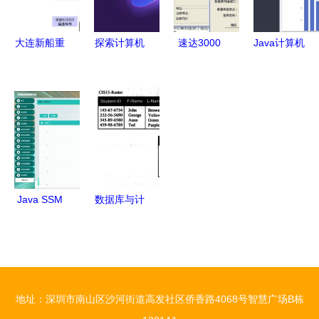
连不上你？
大连新船重
探索计算机
速达3000
Java计算机
工核心业务
网络与数据
与用友冲突
毕业设计
系统高可用
库图标 数
后的调试与
基于SSM框
性解决方案
据库及计算
数据库重构
架的学生信
——基于存
机网络服务
指南
息管理系统
储在线数据
的核心力量
设计与实现
库及计算机
网络服务的
Java SSM
数据库与计
实践
计算机毕业
算机网络服
设计 医院
务 计算机
住院部管理
科学导论第
系统
十四章核心
地址：深圳市南山区沙河街道高发社区侨香路4068号智慧广场B栋
（g8582）
解析