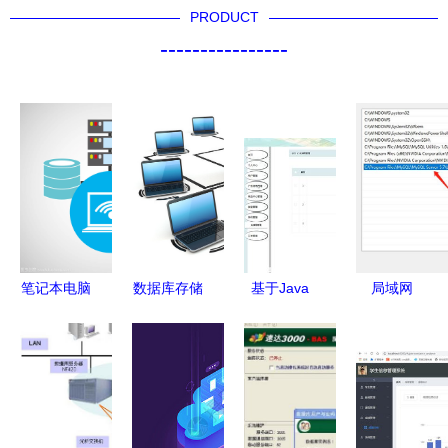
PRODUCT
----------------
笔记本电脑
数据库存储
基于Java
局域网
无线网络语
与笔记本电
SSM框架的
MySQL连
言数据基本
脑 网络时
宜居家居用
接故障排查
存储
代的数字核
品网设计与
指南 为何
心
实现
你能连接别
人，别人却