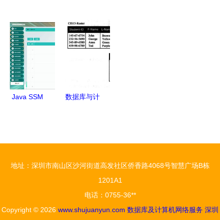
工核心业务
网络与数据
与用友冲突
毕业设计
系统高可用
库图标 数
后的调试与
基于SSM框
性解决方案
据库及计算
数据库重构
架的学生信
——基于存
机网络服务
指南
息管理系统
储在线数据
的核心力量
设计与实现
库及计算机
网络服务的
Java SSM
数据库与计
实践
计算机毕业
算机网络服
设计 医院
务 计算机
住院部管理
科学导论第
系统
十四章核心
地址：深圳市南山区沙河街道高发社区侨香路4068号智慧广场B栋
（g8582）
解析
1201A1
——源码、
电话：0755-36**
数据库、部
Copyright © 2026
www.shujuanyun.com
数据库及计算机网络服务
深圳
署与计算机