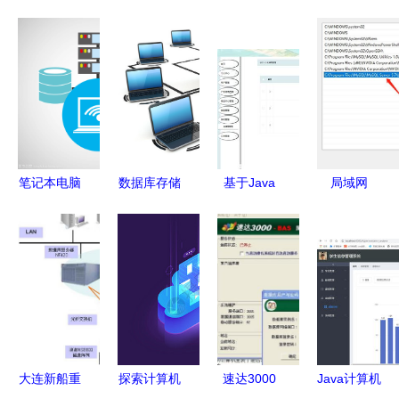
笔记本电脑
数据库存储
基于Java
局域网
无线网络语
与笔记本电
SSM框架的
MySQL连
言数据基本
脑 网络时
宜居家居用
接故障排查
存储
代的数字核
品网设计与
指南 为何
心
实现
你能连接别
人，别人却
连不上你？
大连新船重
探索计算机
速达3000
Java计算机