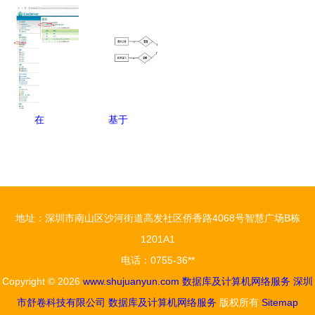
务刷题笔记
令行中查看
非绿码 患
络在线考试
精要
文件目录的
者就诊流程
系统 从数
详细指南
图定点医院
据库设计到
兼论数据库
及24小时咨
网络服务部
与网络服务
询服务热线
署
数据库及计
在
基于
算机网络服
GeoServer
SpringBoot
务
上发布
的应急情况
WMS地图
处理网站设
服务 集成
计与实现
地址：深圳市南山区沙河街道高发社区侨香路4068号智慧广场B栋
数据库与计
——一站式
1201A1
算机网络服
多语言技术
电话：0755-36**
务
解决方案
Copyright © 2026
www.shujuanyun.com
数据库及计算机网络服务
深圳
市舒卷科技有限公司
数据库及计算机网络服务
版权所有
Sitemap