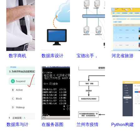
数字商机
数据库设计
宝德出手，
河北省旅游
平板电脑背
在数据库及
数据“零”风
网的设计与
后的复合形
计算机网络
险！——解
实现 基于
象与网络服
服务中的核
读高效数据
Java SSM
务
心作用与优
库与计算机
框架的毕业
化策略
网络服务的
设计项目解
双保险
析
数据库与计
在服务器图
兰州市疫情
Python构建
算机网络服
形界面与命
防控期间
的计算机网