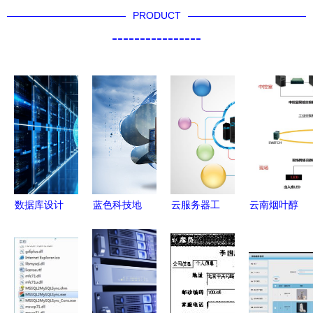
PRODUCT
----------------
数据库设计
蓝色科技地
云服务器工
云南烟叶醇
素材 数据
球 构建无
程师的专业
化仓储自动
库及计算机
缝连接的数
背景与关键
化物流系统
网络服务的
据库及计算
技能 数据
规划建设
深度融合路
机网络服务
库与计算机
数据库及计
径
体系
网络服务
算机网络服