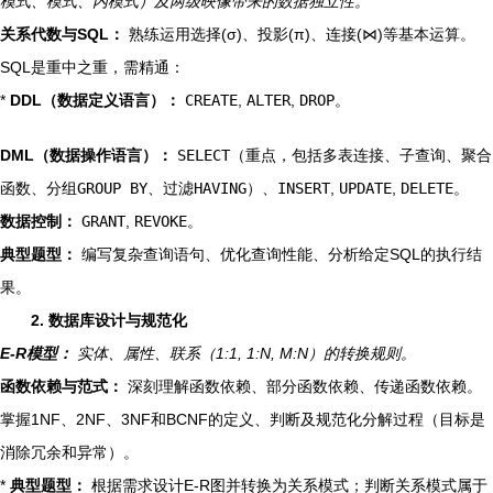
模式、模式、内模式）及两级映像带来的数据独立性。
关系代数与SQL：
熟练运用选择(σ)、投影(π)、连接(⋈)等基本运算。
SQL是重中之重，需精通：
*
DDL（数据定义语言）：
CREATE
,
ALTER
,
DROP
。
DML（数据操作语言）：
SELECT
（重点，包括多表连接、子查询、聚合
函数、分组
GROUP BY
、过滤
HAVING
）、
INSERT
,
UPDATE
,
DELETE
。
数据控制：
GRANT
,
REVOKE
。
典型题型：
编写复杂查询语句、优化查询性能、分析给定SQL的执行结
果。
2. 数据库设计与规范化
E-R模型：
实体、属性、联系（1:1, 1:N, M:N）的转换规则。
函数依赖与范式：
深刻理解函数依赖、部分函数依赖、传递函数依赖。
掌握1NF、2NF、3NF和BCNF的定义、判断及规范化分解过程（目标是
消除冗余和异常）。
*
典型题型：
根据需求设计E-R图并转换为关系模式；判断关系模式属于