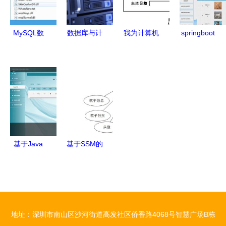
务的关键支
撑
MySQL数
数据库与计
我为计算机
springboot
据库转换与
算机网络服
系学生设计
计算机毕业
同步利器
务的协同进
的视图 按
设计宠物领
v2.2.1绿色
化 构建高
专业聚合服
养系统 程
版高效指南
效与安全的
务器资源与
序 源码 数
数据基础设
其计算机网
据库
施
络访问权限
管理案例
基于Java
基于SSM的
（参考自
SSM框架的
在线音乐网
2010年1月
高校毕业生
站的设计与
数据库及计
信息采集系
实现
算机网络真
统设计与实
地址：深圳市南山区沙河街道高发社区侨香路4068号智慧广场B栋
题）
现