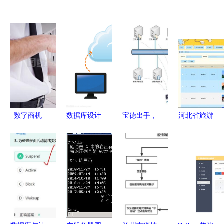
数字商机
数据库设计
宝德出手，
河北省旅游
平板电脑背
在数据库及
数据“零”风
网的设计与
后的复合形
计算机网络
险！——解
实现 基于
象与网络服
服务中的核
读高效数据
Java SSM
务
心作用与优
库与计算机
框架的毕业
化策略
网络服务的
设计项目解
双保险
析