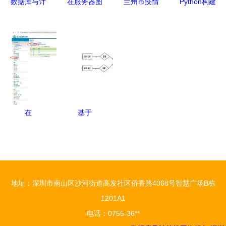
数据库与计
在服务器图
兰州市疫情
Python构建
算机网络服
形界面与命
防控期间
的计算机网
务刷题笔记
令行中查看
非绿码 患
络在线考试
精要
文件目录的
者就诊流程
系统 从数
详细指南
图定点医院
据库设计到
兼论数据库
及24小时咨
网络服务部
与网络服务
询服务热线
署
数据库及计
在
基于
算机网络服
GeoServer
SpringBoot
务
上发布
的应急情况
WMS地图
处理网站设
服务 集成
计与实现
地址：深圳市南山区沙河街道高发社区侨香路4068号智慧广场B栋
数据库与计
——一站式
1201A1
算机网络服
多语言技术
电话：0755-36**
务
解决方案