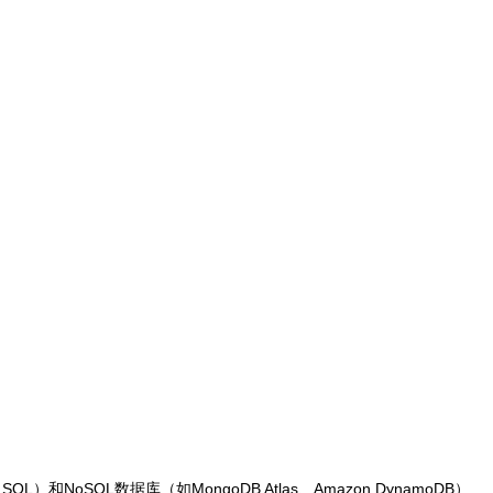
L）和NoSQL数据库（如MongoDB Atlas、Amazon DynamoDB）