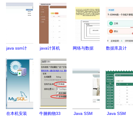
java ssm计
java计算机
网络与数据
数据库及计
算机毕业设
毕业设计中
基石 五大
算机网络服
计农村电商
医保健网站
核心原理系
务刷题笔记
网站3252s
源码 系统
统学习指南
精要
源码 程序
lw 数据库
数据库 部
调试运行
署
在本机安装
牛腩购物33
Java SSM
Java SSM
MySQL并
网站部署与
框架实现家
框架下高校
配置为数据
运维指南
政服务预约
互联网班级