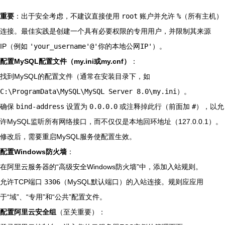
重要
：出于安全考虑，不建议直接使用
root
账户并允许
%
（所有主机）
连接。最佳实践是创建一个具有必要权限的专用用户，并限制其来源
IP（例如
'your_username'@'你的本地公网IP'
）。
配置MySQL配置文件（my.ini或my.cnf）
：
找到MySQL的配置文件（通常在安装目录下，如
C:\ProgramData\MySQL\MySQL Server 8.0\my.ini
）。
确保
bind-address
设置为
0.0.0.0
或注释掉此行（前面加
#
），以允
许MySQL监听所有网络接口，而不仅仅是本地回环地址（127.0.0.1）。
修改后，需要重启MySQL服务使配置生效。
配置Windows防火墙
：
在阿里云服务器的“高级安全Windows防火墙”中，添加入站规则。
允许TCP端口
3306
（MySQL默认端口）的入站连接。规则应应用
于“域”、“专用”和“公共”配置文件。
配置阿里云安全组
（至关重要）：