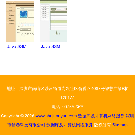
库服务器及
从发布到异
管理系统设
管理系统
网络服务指
常处理
计与部署
46d04的设
南
计、实现与
部署全解析
Java SSM
Java SSM
框架计算机
架构下的华
毕业设计
夏文库网设
后台投票网
计与开发
站系统设计
地址：深圳市南山区沙河街道高发社区侨香路4068号智慧广场B栋
与实现
1201A1
电话：0755-36**
Copyright © 2026
www.shujuanyun.com
数据库及计算机网络服务
深圳
市舒卷科技有限公司
数据库及计算机网络服务
版权所有
Sitemap