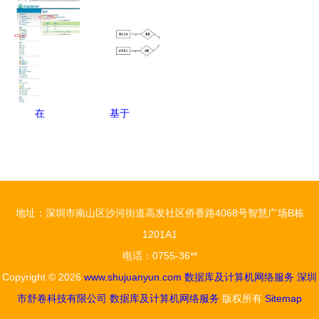
精要
文件目录的
者就诊流程
系统 从数
详细指南
图定点医院
据库设计到
兼论数据库
及24小时咨
网络服务部
与网络服务
询服务热线
署
数据库及计
在
基于
算机网络服
GeoServer
SpringBoot
务
上发布
的应急情况
WMS地图
处理网站设
服务 集成
计与实现
地址：深圳市南山区沙河街道高发社区侨香路4068号智慧广场B栋
数据库与计
——一站式
1201A1
算机网络服
多语言技术
电话：0755-36**
务
解决方案
Copyright © 2026
www.shujuanyun.com
数据库及计算机网络服务
深圳
市舒卷科技有限公司
数据库及计算机网络服务
版权所有
Sitemap