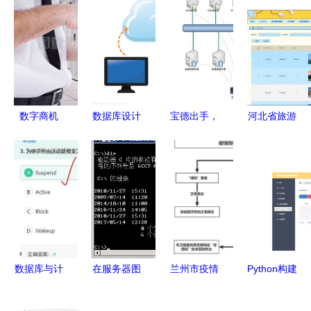
数字商机
数据库设计
宝德出手，
河北省旅游
平板电脑背
在数据库及
数据“零”风
网的设计与
后的复合形
计算机网络
险！——解
实现 基于
象与网络服
服务中的核
读高效数据
Java SSM
务
心作用与优
库与计算机
框架的毕业
化策略
网络服务的
设计项目解
双保险
析
数据库与计
在服务器图
兰州市疫情
Python构建
算机网络服
形界面与命
防控期间
的计算机网
务刷题笔记
令行中查看
非绿码 患
络在线考试