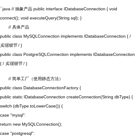
`
java // 抽象产品 public interface IDatabaseConnection { void
connect(); void executeQuery(String sql); }
// 具体产品
public class MySQLConnection implements IDatabaseConnection { /
实现细节
/ }
public class PostgreSQLConnection implements IDatabaseConnection
{ /
实现细节
/ }
// 简单工厂（使用静态方法）
public class DatabaseConnectionFactory {
public static IDatabaseConnection createConnection(String dbType) {
switch (dbType.toLowerCase()) {
case "mysql":
return new MySQLConnection();
case "postgresql":