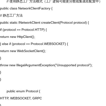
// 使用静态工厂方法模式（工厂逻辑可能更分散或集成在配置中）
public class NetworkClientFactory {
// 静态工厂方法
public static INetworkClient createClient(Protocol protocol) {
if (protocol == Protocol.HTTP) {
return new HttpClient();
} else if (protocol == Protocol.WEBSOCKET) {
return new WebSocketClient();
}
throw new IllegalArgumentException("Unsupported protocol");
}
}
public enum Protocol {
HTTP, WEBSOCKET, GRPC
}