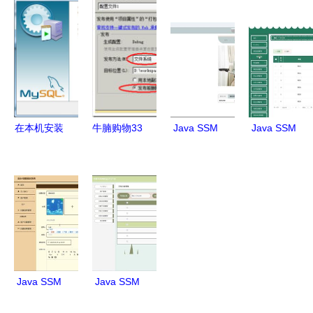
计农村电商
医保健网站
核心原理系
务刷题笔记
网站3252s
源码 系统
统学习指南
精要
源码 程序
lw 数据库
数据库 部
调试运行
署
在本机安装
牛腩购物33
Java SSM
Java SSM
MySQL并
网站部署与
框架实现家
框架下高校
配置为数据
运维指南
政服务预约
互联网班级
库服务器及
从发布到异
管理系统设
管理系统
网络服务指
常处理
计与部署
46d04的设
南
计、实现与
部署全解析
Java SSM
Java SSM
框架计算机
架构下的华