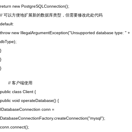
return new PostgreSQLConnection();
// 可以方便地扩展新的数据库类型，但需要修改此处代码
default:
throw new IllegalArgumentException("Unsupported database type: " +
dbType);
}
}
}
// 客户端使用
public class Client {
public void operateDatabase() {
IDatabaseConnection conn =
DatabaseConnectionFactory.createConnection("mysql");
conn.connect();