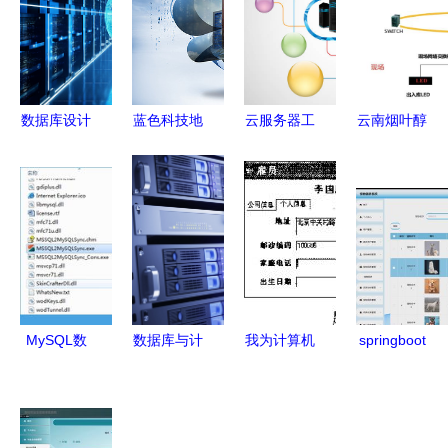
数据库设计
蓝色科技地
云服务器工
云南烟叶醇
素材 数据
球 构建无
程师的专业
化仓储自动
库及计算机
缝连接的数
背景与关键
化物流系统
网络服务的
据库及计算
技能 数据
规划建设
深度融合路
机网络服务
库与计算机
数据库及计
径
体系
网络服务
算机网络服
务的关键支
撑
MySQL数
数据库与计
我为计算机
springboot
据库转换与
算机网络服
系学生设计
计算机毕业
同步利器
务的协同进
的视图 按
设计宠物领
v2.2.1绿色
化 构建高
专业聚合服
养系统 程