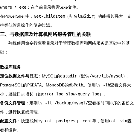
where *.exe
：在当前目录搜索.exe文件。
在PowerShell中，
Get-ChildItem
（别名
ls
或
dir
）功能极其强大，支
持类似管道操作的复杂过滤。
三、与数据库及计算机网络服务管理的关联
熟练使用命令行查看目录对于管理数据库和网络服务是基础中的基
础：
数据库服务
：
定位数据文件与日志
：MySQL的
datadir
（默认
/var/lib/mysql
）、
PostgreSQL的
PGDATA
、MongoDB的
dbPath
。使用
ls -lh
查看文件大
小，监控日志增长（如
error.log
,
slow-query.log
）。
备份文件管理
：定期
ls -lt /backup/mysql/
查看按时间排序的备份文
件，进行恢复或清理。
配置文件
：快速找到
my.cnf
、
postgresql.conf
等，使用
cat
、
vim
查
看和编辑。