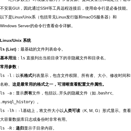
不安装GUI，因此通过SSH等工具远程连接后，使用命令行是必备技能。
以下是Linux/Unix系（包括常见Linux发行版和macOS服务器）和
Windows Server的命令行查看命令详解。
Linux/Unix 系统
ls
(List)
：最基础的文件列表命令。
基本用法
：
ls
直接列出当前目录下的非隐藏文件和目录名。
常用参数
：
ls -l
：以
长格式
列表显示，包含文件权限、所有者、大小、修改时间和
名称。
这是最常用的格式之一，可清晰查看配置文件属性。
ls -a
：显示
所有
文件，包括以
.
开头的隐藏文件（如
.bashrc
,
.mysql_history
）。
ls -lh
：
-l
基础上，将文件大小以
人类可读
（K, M, G）形式显示。查看
大容量数据库日志或备份时非常有用。
ls -R
：
递归
显示子目录内容。