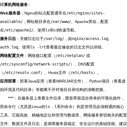
计算机网络服务
：
Web服务器
：Nginx的站点配置通常在
/etc/nginx/sites-
available/
，网站根目录在
/var/www/
。Apache类似，配置
在
/etc/apache2/
。使用
ls
和
cd
快速导航。
服务日志
：关键日志位于
/var/log/
，如
nginx/access.log
、
auth.log
。使用
ls -lrt
查看最近修改的日志文件以排错。
网络配置文件
：网络接口配置（
/etc/netplan/
或
/etc/sysconfig/network-scripts/
）、DNS配置
（
/etc/resolv.conf
）、Hosts文件（
/etc/hosts
）。
应用部署
：部署Java应用（查看WAR/JAR文件）、Python项目（查看虚
拟环境及代码目录）等都离不开对项目目录结构的清晰把握。
****：在服务器上查看文件目录，图形界面适合简单的可视化操作，
而命令行（尤其是Linux的
ls -l
系列命令）则是管理员必须精通的核心
工具。它能高效、精确地定位和管理与数据库、网络服务密切相关的配置
文件、数据文件及日志，是保障服务器稳定、安全运行的基础技能。建议