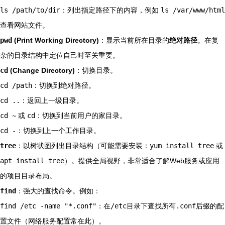
ls /path/to/dir
：列出指定路径下的内容，例如
ls /var/www/html
查看网站文件。
pwd
(Print Working Directory)
：显示当前所在目录的
绝对路径
。在复
杂的目录结构中定位自己时至关重要。
cd
(Change Directory)
：切换目录。
cd /path
：切换到绝对路径。
cd ..
：返回上一级目录。
cd ~
或
cd
：切换到当前用户的家目录。
cd -
：切换到上一个工作目录。
tree
：以树状图列出目录结构（可能需要安装：
yum install tree
或
apt install tree
）。提供全局视野，非常适合了解Web服务或应用
的项目目录布局。
find
：强大的查找命令。例如：
find /etc -name "*.conf"
：在
/etc
目录下查找所有
.conf
后缀的配
置文件（网络服务配置常在此）。