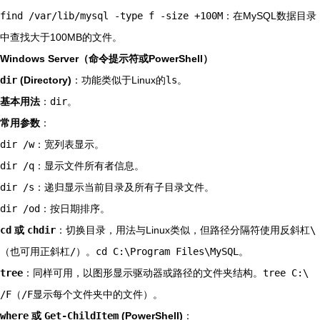
find /var/lib/mysql -type f -size +100M
：在MySQL数据目录
中查找大于100MB的文件。
Windows Server（命令提示符或PowerShell）
dir
(Directory)
：功能类似于Linux的
ls
。
基本用法
：
dir
。
常用参数
：
dir /w
：宽列表显示。
dir /q
：显示文件所有者信息。
dir /s
：递归显示当前目录及所有子目录文件。
dir /od
：按日期排序。
cd
或
chdir
：切换目录，用法与Linux类似，但路径分隔符使用反斜杠
\
（也可用正斜杠
/
）。
cd C:\Program Files\MySQL
。
tree
：同样可用，以图形显示驱动器或路径的文件夹结构。
tree C:\
/F
（
/F
显示每个文件夹中的文件）。
where
或
Get-ChildItem
(PowerShell)
：