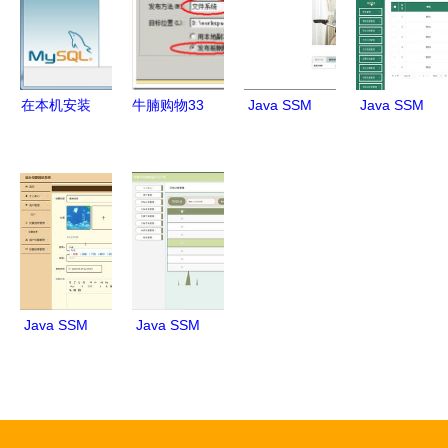
源码 程序
lw 数据库
数据库 部
调试运行
署
在本机安装
牛腩购物33
Java SSM
Java SSM
MySQL并
网站部署与
框架实现家
框架下高校
配置为数据
运维指南
政服务预约
互联网班级
库服务器及
从发布到异
管理系统设
管理系统
网络服务指
常处理
计与部署
46d04的设
南
计、实现与
部署全解析
Java SSM
Java SSM
框架计算机
架构下的华
毕业设计
夏文库网设
后台投票网
计与开发
站系统设计