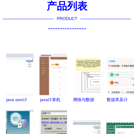
产品列表
PRODUCT
----------------
java ssm计
java计算机
网络与数据
数据库及计
算机毕业设
毕业设计中
基石 五大
算机网络服
计农村电商
医保健网站
核心原理系
务刷题笔记
网站3252s
源码 系统
统学习指南
精要