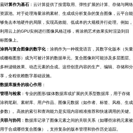
云计算作为基石
：云计算提供了按需取用、弹性扩展的计算、存储与网络
资源池。对于处理海量涂鸦素材、生成或分析复杂的复合图像，云平台能
够免去本地硬件的局限，实现高效能、低成本的大规模并行处理。例如，
利用云上的GPU实例进行图像风格迁移，将涂鸦艺术效果实时渲染到目
标图像上。
涂鸦与复合图像的数字化
：涂鸦作为一种视觉语言，其数字化版本（矢量
或栅格图形）成为可被计算的数据单元。复合图像则可能涉及多层图层、
多种滤镜效果、动态元素的合成。这些创意内容的生产、编辑、存储和分
享，全程依赖数字基础设施。
数据库服务的核心作用
：
管理与检索
：专业的图形/媒体数据库或扩展的关系型数据库，用于存储
涂鸦笔刷、素材库、用户作品、图像元数据（如作者、标签、风格、生成
参数）。高效的索引和查询能力是实现内容精准推荐和快速调用的关键。
关联与协同
：数据库记录了图像元素之间的关联关系（如哪些涂鸦元素被
用于合成哪些复合图像），支持复杂的版本管理和协作历史追踪。