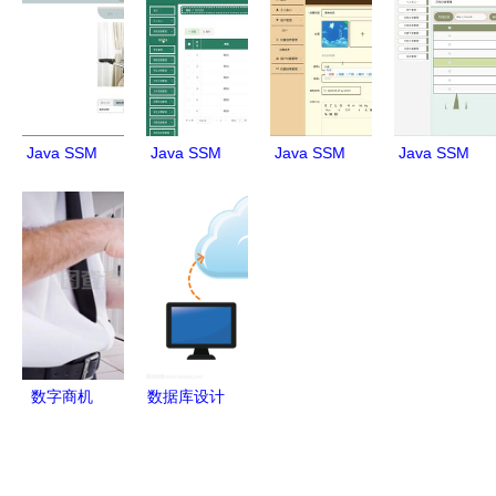
统学习指南
精要
库服务器及
从发布到异
网络服务指
常处理
南
Java SSM
Java SSM
Java SSM
Java SSM
框架实现家
框架下高校
框架计算机
架构下的华
政服务预约
互联网班级
毕业设计
夏文库网设
管理系统设
管理系统
后台投票网
计与开发
计与部署
46d04的设
站系统设计
计、实现与
与实现
部署全解析
数字商机
数据库设计
平板电脑背
在数据库及
后的复合形
计算机网络