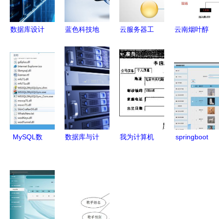
数据库设计
蓝色科技地
云服务器工
云南烟叶醇
素材 数据
球 构建无
程师的专业
化仓储自动
库及计算机
缝连接的数
背景与关键
化物流系统
网络服务的
据库及计算
技能 数据
规划建设
深度融合路
机网络服务
库与计算机
数据库及计
径
体系
网络服务
算机网络服
务的关键支
撑
MySQL数
数据库与计
我为计算机
springboot
据库转换与
算机网络服
系学生设计
计算机毕业
同步利器
务的协同进
的视图 按
设计宠物领
v2.2.1绿色
化 构建高
专业聚合服
养系统 程
版高效指南
效与安全的
务器资源与
序 源码 数
数据基础设
其计算机网
据库