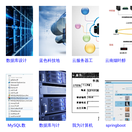
数据库设计
蓝色科技地
云服务器工
云南烟叶醇
素材 数据
球 构建无
程师的专业
化仓储自动
库及计算机
缝连接的数
背景与关键
化物流系统
网络服务的
据库及计算
技能 数据
规划建设
深度融合路
机网络服务
库与计算机
数据库及计
径
体系
网络服务
算机网络服
务的关键支
撑
MySQL数
数据库与计
我为计算机
springboot