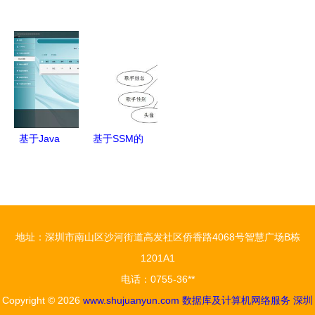
据库转换与
算机网络服
系学生设计
计算机毕业
同步利器
务的协同进
的视图 按
设计宠物领
v2.2.1绿色
化 构建高
专业聚合服
养系统 程
版高效指南
效与安全的
务器资源与
序 源码 数
数据基础设
其计算机网
据库
施
络访问权限
管理案例
基于Java
基于SSM的
（参考自
SSM框架的
在线音乐网
2010年1月
高校毕业生
站的设计与
数据库及计
信息采集系
实现
算机网络真
统设计与实
地址：深圳市南山区沙河街道高发社区侨香路4068号智慧广场B栋
题）
现
1201A1
电话：0755-36**
Copyright © 2026
www.shujuanyun.com
数据库及计算机网络服务
深圳