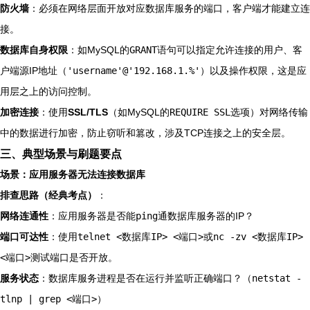
防火墙
：必须在网络层面开放对应数据库服务的端口，客户端才能建立连
接。
数据库自身权限
：如MySQL的
GRANT
语句可以指定允许连接的用户、客
户端源IP地址（
'username'@'192.168.1.%'
）以及操作权限，这是应
用层之上的访问控制。
加密连接
：使用
SSL/TLS
（如MySQL的
REQUIRE SSL
选项）对网络传输
中的数据进行加密，防止窃听和篡改，涉及TCP连接之上的安全层。
三、典型场景与刷题要点
场景：应用服务器无法连接数据库
排查思路（经典考点）
：
网络连通性
：应用服务器是否能
ping
通数据库服务器的IP？
端口可达性
：使用
telnet <数据库IP> <端口>
或
nc -zv <数据库IP>
<端口>
测试端口是否开放。
服务状态
：数据库服务进程是否在运行并监听正确端口？（
netstat -
tlnp | grep <端口>
）