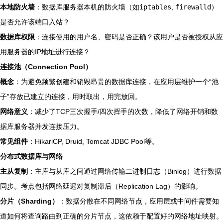
本地防火墙
：数据库服务器本机的防火墙（如
iptables
,
firewalld
）
是否允许该端口入站？
数据库权限
：连接使用的用户名、密码是否正确？该用户是否被授权从应
用服务器的IP地址进行连接？
连接池（Connection Pool）
概念
：为避免频繁创建和销毁昂贵的数据库连接，在应用层维护一个“池
子”存放已建立的连接，用时取出，用完放回。
网络意义
：减少了TCP三次握手/四次挥手的次数，降低了网络开销和数
据库服务器并发连接压力。
常见组件
：HikariCP, Druid, Tomcat JDBC Pool等。
分布式数据库与网络
主从复制
：主库与从库之间通过网络传输二进制日志（Binlog）进行数据
同步。考点包括网络延迟对复制滞后（Replication Lag）的影响。
分片（Sharding）
：数据分散在不同网络节点，应用层或中间件需要知
道如何将查询路由到正确的分片节点，这依赖于配置好的网络地址映射。