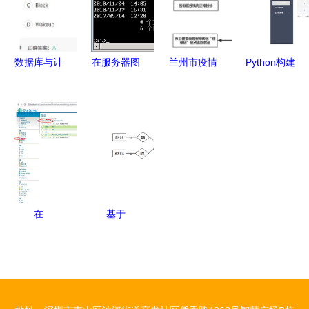
化策略
网络服务的
设计项目解
双保险
析
数据库与计
在服务器图
兰州市疫情
Python构建
算机网络服
形界面与命
防控期间
的计算机网
务刷题笔记
令行中查看
非绿码 患
络在线考试
精要
文件目录的
者就诊流程
系统 从数
详细指南
图定点医院
据库设计到
兼论数据库
及24小时咨
网络服务部
与网络服务
询服务热线
署
数据库及计
在
基于
算机网络服
GeoServer
SpringBoot
务
上发布
的应急情况
WMS地图
处理网站设
服务 集成
计与实现