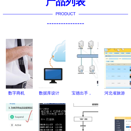
产品列表
PRODUCT
----------------
数字商机
数据库设计
宝德出手，
河北省旅游
平板电脑背
在数据库及
数据“零”风
网的设计与
后的复合形
计算机网络
险！——解
实现 基于
象与网络服
服务中的核
读高效数据
Java SSM
务
心作用与优
库与计算机
框架的毕业