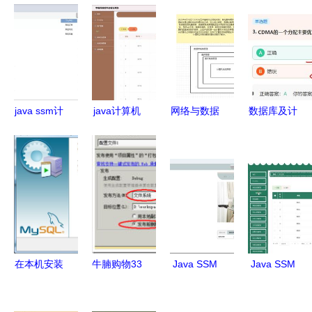
java ssm计
java计算机
网络与数据
数据库及计
算机毕业设
毕业设计中
基石 五大
算机网络服
计农村电商
医保健网站
核心原理系
务刷题笔记
网站3252s
源码 系统
统学习指南
精要
源码 程序
lw 数据库
数据库 部
调试运行
署
在本机安装
牛腩购物33
Java SSM
Java SSM
MySQL并
网站部署与
框架实现家
框架下高校
配置为数据
运维指南
政服务预约
互联网班级