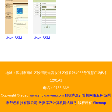
库服务器及
从发布到异
管理系统设
管理系统
网络服务指
常处理
计与部署
46d04的设
南
计、实现与
部署全解析
Java SSM
Java SSM
框架计算机
架构下的华
毕业设计
夏文库网设
后台投票网
计与开发
站系统设计
地址：深圳市南山区沙河街道高发社区侨香路4068号智慧广场B栋
与实现
1201A1
电话：0755-36**
Copyright © 2026
www.shujuanyun.com
数据库及计算机网络服务
深圳
市舒卷科技有限公司
数据库及计算机网络服务
版权所有
Sitemap