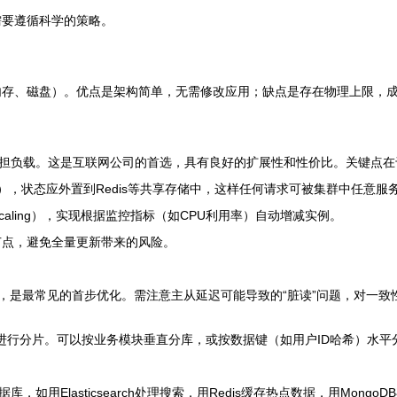
需要遵循科学的策略。
内存、磁盘）。优点是架构简单，无需修改应用；缺点是存在物理上限，
担负载。这是互联网公司的首选，具有良好的扩展性和性价比。关键点在
n），状态应外置到Redis等共享存储中，这样任何请求可被集群中任意服
 Scaling），实现根据监控指标（如CPU利用率）自动增减实例。
节点，避免全量更新带来的风险。
，是最常见的首步优化。需注意主从延迟可能导致的“脏读”问题，对一致
进行分片。可以按业务模块垂直分库，或按数据键（如用户ID哈希）水平
如用Elasticsearch处理搜索，用Redis缓存热点数据，用Mongo